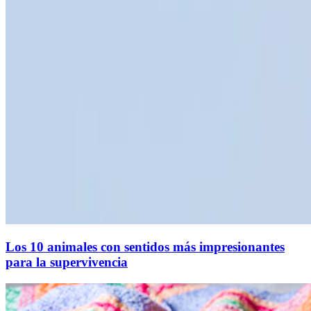
Los 10 animales con sentidos más impresionantes
para la supervivencia