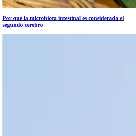
Por qué la microbiota intestinal es considerada el
segundo cerebro