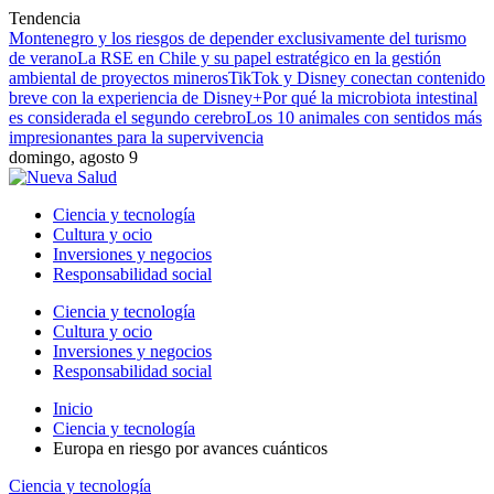
Tendencia
Montenegro y los riesgos de depender exclusivamente del turismo
de verano
La RSE en Chile y su papel estratégico en la gestión
ambiental de proyectos mineros
TikTok y Disney conectan contenido
breve con la experiencia de Disney+
Por qué la microbiota intestinal
es considerada el segundo cerebro
Los 10 animales con sentidos más
impresionantes para la supervivencia
domingo, agosto 9
Ciencia y tecnología
Cultura y ocio
Inversiones y negocios
Responsabilidad social
Ciencia y tecnología
Cultura y ocio
Inversiones y negocios
Responsabilidad social
Inicio
Ciencia y tecnología
Europa en riesgo por avances cuánticos
Ciencia y tecnología