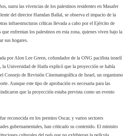
s, narra las vivencias de los palestinos residentes en Masafer
 lente del director Hamdan Ballal, se observa el impacto de la
ras infraestructuras críticas llevada a cabo por el Ejército de
s que enfrentan los palestinos en esta zona, quienes viven bajo la
ar sus hogares.
ada por Alon Lee Green, cofundador de la ONG pacifista israelí
, la Universidad de Haifa explicó que la proyección se había
el Consejo de Revisión Cinematográfica de Israel, un organismo
rte. Aunque este tipo de aprobación es necesaria para las
d indicaron que la proyección estaba prevista como un evento
 fue reconocida en los premios Oscar, y varios sectores
dades gubernamentales, han criticado su contenido. El ministro
stituciones culturales del país que no exhibieran la película,