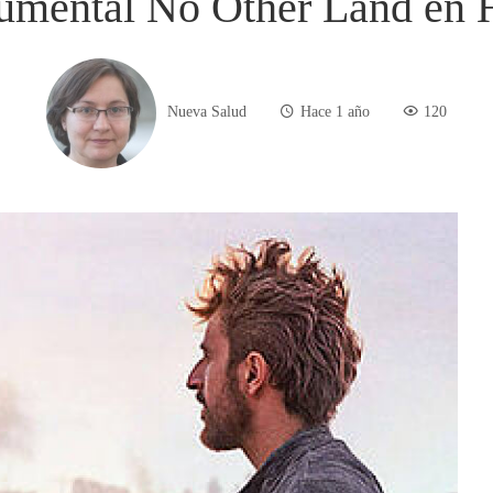
umental No Other Land en H
Nueva Salud
Hace 1 año
120