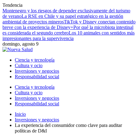
Tendencia
Montenegro y los riesgos de depender exclusivamente del turismo
de verano
La RSE en Chile y su papel estratégico en la gestión
ambiental de proyectos mineros
TikTok y Disney conectan contenido
breve con la experiencia de Disney+
Por qué la microbiota intestinal
es considerada el segundo cerebro
Los 10 animales con sentidos más
impresionantes para la supervivencia
domingo, agosto 9
Ciencia y tecnología
Cultura y ocio
Inversiones y negocios
Responsabilidad social
Ciencia y tecnología
Cultura y ocio
Inversiones y negocios
Responsabilidad social
Inicio
Inversiones y negocios
La experiencia del consumidor como clave para auditar
políticas de D&I