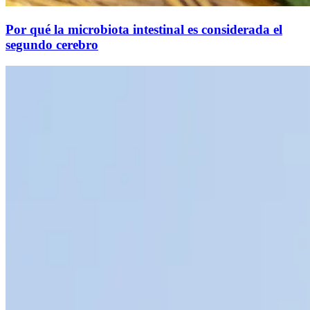
Por qué la microbiota intestinal es considerada el
segundo cerebro