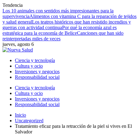
Tendencia
Los 10 animales con sentidos más impresionantes para la
supervivencia
Alimentos con vitamina C para la reparación de tejidos
y salud general
Los teatros históricos que han resistido incendios y
guerras con actividad continua
Por qué la economía azul es
estratégica para la economía de Belice
Canciones que han sido
reinterpretadas miles de veces
jueves, agosto 6
Ciencia y tecnología
Cultura y ocio
Inversiones y negocios
Responsabilidad social
Ciencia y tecnología
Cultura y ocio
Inversiones y negocios
Responsabilidad social
Inicio
Uncategorized
Tratamiento eficaz para la retracción de la piel si vives en El
Salvador