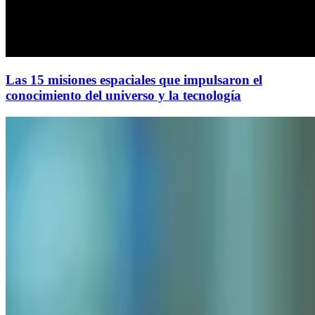
Las 15 misiones espaciales que impulsaron el
conocimiento del universo y la tecnología