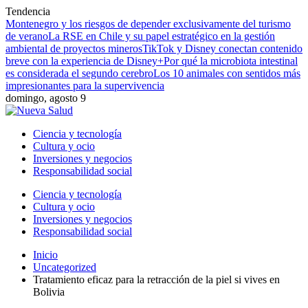
Tendencia
Montenegro y los riesgos de depender exclusivamente del turismo
de verano
La RSE en Chile y su papel estratégico en la gestión
ambiental de proyectos mineros
TikTok y Disney conectan contenido
breve con la experiencia de Disney+
Por qué la microbiota intestinal
es considerada el segundo cerebro
Los 10 animales con sentidos más
impresionantes para la supervivencia
domingo, agosto 9
Ciencia y tecnología
Cultura y ocio
Inversiones y negocios
Responsabilidad social
Ciencia y tecnología
Cultura y ocio
Inversiones y negocios
Responsabilidad social
Inicio
Uncategorized
Tratamiento eficaz para la retracción de la piel si vives en
Bolivia