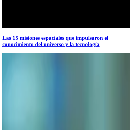
Las 15 misiones espaciales que impulsaron el
conocimiento del universo y la tecnología