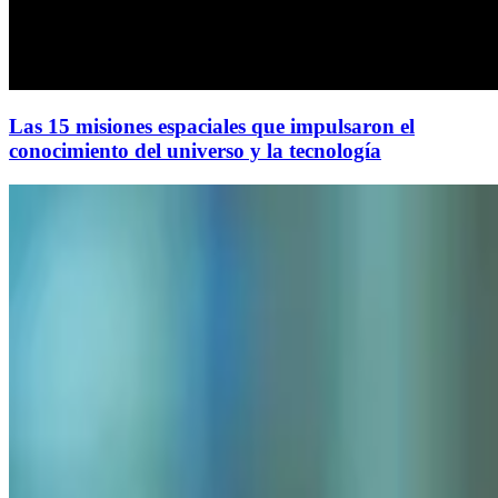
Las 15 misiones espaciales que impulsaron el
conocimiento del universo y la tecnología