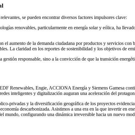
al
 relevantes, se pueden encontrar diversos factores impulsores clave:
nologías renovables, particularmente en energía solar y eólica, ha llevad
 con el aumento de la demanda ciudadana por productos y servicios con 
les. La claridad en los reportes de sostenibilidad y los objetivos de em
a gestión responsable, sino a la convicción de que la transición energét
mo EDF Renewables, Engie, ACCIONA Energía y Siemens Gamesa continúan
redes inteligentes y digitalización auguran una aceleración del protagon
blico-privadas y la diversificación geográfica de los proyectos evidencia
 economía descarbonizada. Asistimos a una era en la que invertir en ene
s del mundo, configurando una dinámica irreversible hacia un nuevo mode