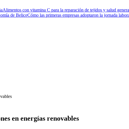
ia
Alimentos con vitamina C para la reparación de tejidos y salud genera
nomía de Belice
Cómo las primeras empresas adoptaron la jornada labor
ovables
nes en energías renovables