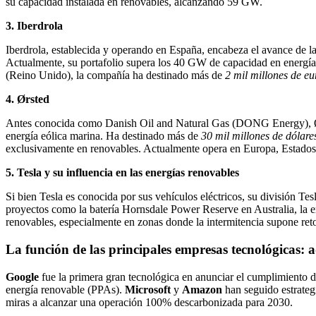
su capacidad instalada en renovables, alcanzando 59 GW.
3. Iberdrola
Iberdrola, establecida y operando en España, encabeza el avance de 
Actualmente, su portafolio supera los 40 GW de capacidad en energías 
(Reino Unido), la compañía ha destinado más de
2 mil millones de eu
4. Ørsted
Antes conocida como Danish Oil and Natural Gas (DONG Energy), Ørste
energía eólica marina. Ha destinado más de
30 mil millones de dólare
exclusivamente en renovables. Actualmente opera en Europa, Estados
5. Tesla y su influencia en las energías renovables
Si bien Tesla es conocida por sus vehículos eléctricos, su división Te
proyectos como la batería Hornsdale Power Reserve en Australia, la
renovables, especialmente en zonas donde la intermitencia supone retos
La función de las principales empresas tecnológicas: 
Google
fue la primera gran tecnológica en anunciar el cumplimiento 
energía renovable (PPAs).
Microsoft
y
Amazon
han seguido estrategi
miras a alcanzar una operación 100% descarbonizada para 2030.