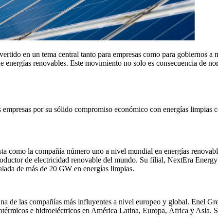
nvertido en un tema central tanto para empresas como para gobiernos a 
de energías renovables. Este movimiento no solo es consecuencia de no
 empresas por su sólido compromiso económico con energías limpias como
sta como la compañía número uno a nivel mundial en energías renovab
productor de electricidad renovable del mundo. Su filial, NextEra Ener
lada de más de 20 GW en energías limpias.
 una de las compañías más influyentes a nivel europeo y global. Enel Gr
otérmicos e hidroeléctricos en América Latina, Europa, África y Asia. 