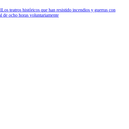
l
Los teatros históricos que han resistido incendios y guerras con
al de ocho horas voluntariamente