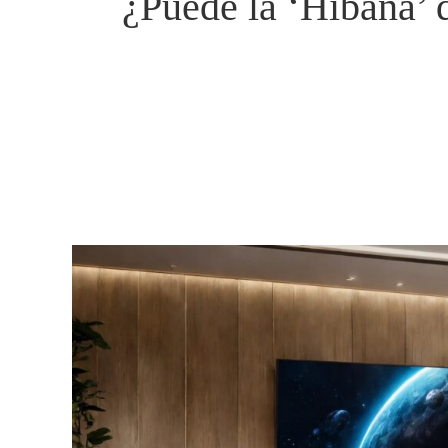
¿Puede la ‘Hibana’ d