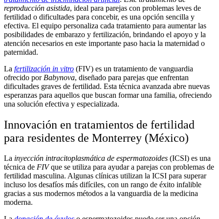
reproducción asistida
, ideal para parejas con problemas leves de
fertilidad o dificultades para concebir, es una opción sencilla y
efectiva. El equipo personaliza cada tratamiento para aumentar las
posibilidades de embarazo y fertilización, brindando el apoyo y la
atención necesarios en este importante paso hacia la maternidad o
paternidad.
La
fertilización in vitro
(FIV) es un tratamiento de vanguardia
ofrecido por
Babynova
, diseñado para parejas que enfrentan
dificultades graves de fertilidad. Esta técnica avanzada abre nuevas
esperanzas para aquellos que buscan formar una familia, ofreciendo
una solución efectiva y especializada.
Innovación en tratamientos de fertilidad
para residentes de Monterrey (México)
La
inyección intracitoplasmática de espermatozoides
(ICSI) es una
técnica de
FIV
que se utiliza para ayudar a parejas con problemas de
fertilidad masculina. Algunas clínicas utilizan la ICSI para superar
incluso los desafíos más difíciles, con un rango de éxito infalible
gracias a sus modernos métodos a la vanguardia de la medicina
moderna.
La
donación de óvulos
o espermatozoides puede ser una opción