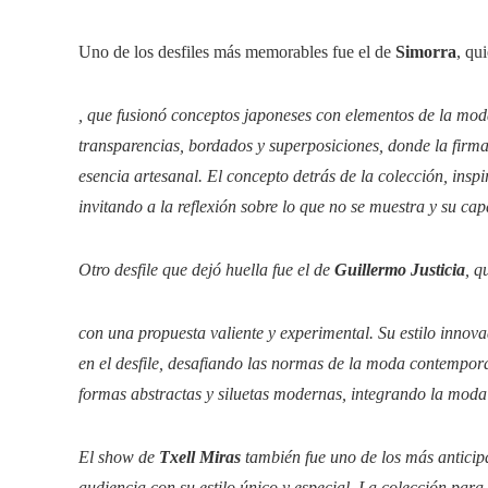
Uno de los desfiles más memorables fue el de
Simorra
, qu
, que fusionó conceptos japoneses con elementos de la moda
transparencias, bordados y superposiciones, donde la firma
esencia artesanal. El concepto detrás de la colección, insp
invitando a la reflexión sobre lo que no se muestra y su c
Otro desfile que dejó huella fue el de
Guillermo Justicia
, q
con una propuesta valiente y experimental. Su estilo inno
en el desfile, desafiando las normas de la moda contempor
formas abstractas y siluetas modernas, integrando la moda
El show de
Txell Miras
también fue uno de los más antici
audiencia con su estilo único y especial. La colección pa