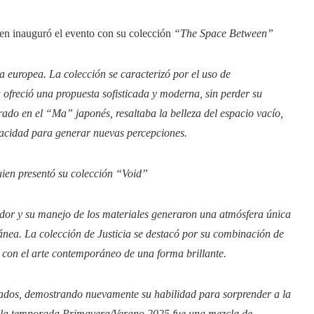
ien inauguró el evento con su colección
“The Space Between”
 europea. La colección se caracterizó por el uso de
 ofreció una propuesta sofisticada y moderna, sin perder su
irado en el “Ma” japonés, resaltaba la belleza del espacio vacío,
apacidad para generar nuevas percepciones.
uien presentó su colección
“Void”
vador y su manejo de los materiales generaron una atmósfera única
ánea. La colección de Justicia se destacó por su combinación de
 con el arte contemporáneo de una forma brillante.
pados, demostrando nuevamente su habilidad para sorprender a la
ra la temporada Primavera/Verano 2025 fue una mezcla de