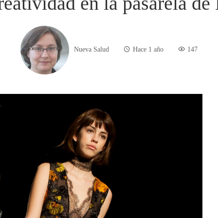
eatividad en la pasarela de
Nueva Salud
Hace 1 año
147