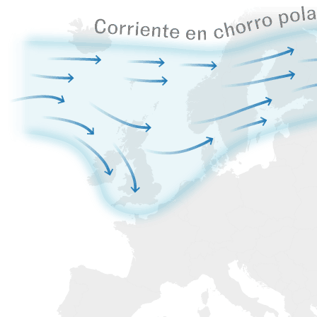
A veces, la corriente de chorro polar, que transita por el
norte de Europa, se separa hacia el sur
La masa de aire frío adopta la forma de una gota, de ahí la
expresión “gota fría”
A su vez, el aire
caliente sube
hacia el norte