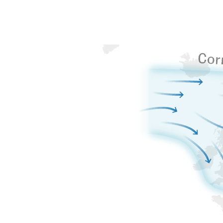
A veces, la corriente de chorro polar, que transita por el norte
de Europa, se separa hacia el sur
La masa de aire frío adopta la forma de una gota, de ahí la
expresión “gota fría”
A su vez, el aire
caliente sube hacia el
norte
Se genera una masa de aire frío estancada que choca con el
aire caliente y húmedo del Mediterráneo
En esta colisión se
pueden generar fuertes
lluvias