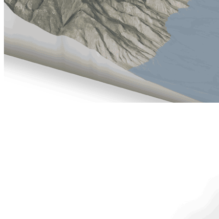
En una
borrasca
, el aire cálido asciende en el centro de la baja
presión, se enfría, se condensa y forma nubes cargadas de agua