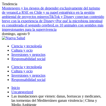
Tendencia
Montenegro y los riesgos de depender exclusivamente del turismo
de verano
La RSE en Chile y su papel estratégico en la gestión
ambiental de proyectos mineros
TikTok y Disney conectan contenido
breve con la experiencia de Disney+
Por qué la microbiota intestinal
es considerada el segundo cerebro
Los 10 animales con sentidos más
impresionantes para la supervivencia
domingo, agosto 9
Ciencia y tecnología
Cultura y ocio
Inversiones y negocios
Responsabilidad social
Ciencia y tecnología
Cultura y ocio
Inversiones y negocios
Responsabilidad social
Inicio
Uncategorized
Las inundaciones que vienen: danas, borrascas y medicanes,
las tormentas del Mediterráneo ganan virulencia | Clima y
Medio Ambiente