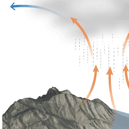
En una
borrasca
, el aire cálido asciende en el centro
de la baja presión, se enfría, se condensa y forma
nubes cargadas de agua