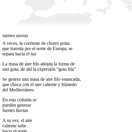
Se genera una masa de aire frío estancada, que choca con
el aire caliente y húmedo del Mediterráneo
En esta colisión se
pueden generar
fuertes lluvias
A veces, la corriente de chorro polar,
que transita por el norte de Europa, se
separa hacia el sur
La masa de aire frío adopta la forma de
una gota, de ahí la expresión “gota fría”
Se genera una masa de aire frío estancada,
que choca con el aire caliente y húmedo
del Mediterráneo
En esta colisión se
pueden generar
fuertes lluvias
A su vez, el aire
caliente sube
hacia el norte