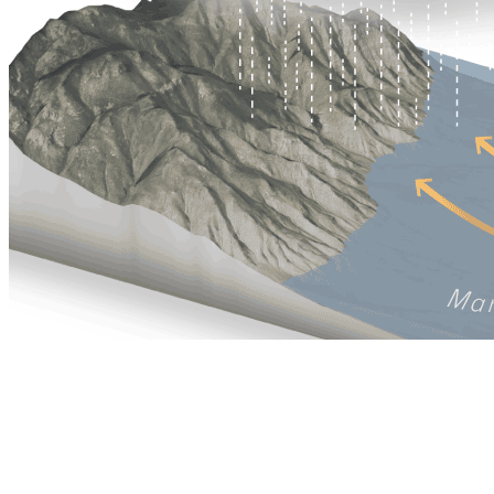
Cuando hay una
dana
, las lluvias se generan por el choque entre
la masa de aire frío y el aire cálido y cargado de agua del