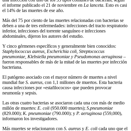
el informe publicado el 21 de noviembre en
La lanceta
. Esto es casi
el 14% de las muertes de ese año.
Más del 75 por ciento de las muertes relacionadas con bacterias se
deben a una de tres enfermedades: infecciones del tracto respiratorio
inferior, infecciones del torrente sanguíneo e infecciones
abdominales, dijeron los autores del estudio.
Y cinco gérmenes específicos y generalmente bien conocidos:
Staphylococcus aureus, Escherichia coli, Streptococcus
pneumoniae, Klebsiella pneumoniae y Pseudomonas aeruginosa
–
fueron responsables de más de la mitad de las muertes por infección
bacteriana.
El patógeno asociado con el mayor número de muertes a nivel
mundial fue
S. aureus
, con 1,1 millones de muertos. Esta bacteria
causa infecciones por «estafilococos» que pueden provocar
neumonía y sepsis.
Las otras cuatro bacterias se asociaron cada una con más de medio
millón de muertes:
E. coli
(950.000 muertes);
S.pneumoniae
(829.000);
K. pneumoniae
(790.000); y
P. aeruginosa
(559,000),
informaron los investigadores.
Más muertes se relacionaron con
S. aureus
y
E. coli
cada uno que el