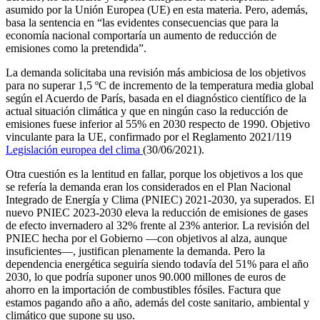
asumido por la Unión Europea (UE) en esta materia. Pero, además,
basa la sentencia en “las evidentes consecuencias que para la
economía nacional comportaría un aumento de reducción de
emisiones como la pretendida”.
La demanda solicitaba una revisión más ambiciosa de los objetivos
para no superar 1,5 ºC de incremento de la temperatura media global
según el Acuerdo de París, basada en el diagnóstico científico de la
actual situación climática y que en ningún caso la reducción de
emisiones fuese inferior al 55% en 2030 respecto de 1990. Objetivo
vinculante para la UE, confirmado por el Reglamento 2021/119
Legislación europea del clima
(30/06/2021).
Otra cuestión es la lentitud en fallar, porque los objetivos a los que
se refería la demanda eran los considerados en el Plan Nacional
Integrado de Energía y Clima (PNIEC) 2021-2030, ya superados. El
nuevo PNIEC 2023-2030 eleva la reducción de emisiones de gases
de efecto invernadero al 32% frente al 23% anterior. La revisión del
PNIEC hecha por el Gobierno —con objetivos al alza, aunque
insuficientes—, justifican plenamente la demanda. Pero la
dependencia energética seguiría siendo todavía del 51% para el año
2030, lo que podría suponer unos 90.000 millones de euros de
ahorro en la importación de combustibles fósiles. Factura que
estamos pagando año a año, además del coste sanitario, ambiental y
climático que supone su uso.