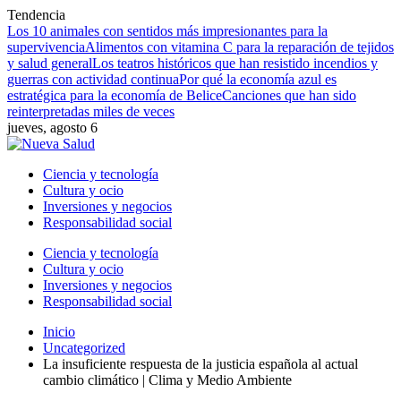
Tendencia
Los 10 animales con sentidos más impresionantes para la
supervivencia
Alimentos con vitamina C para la reparación de tejidos
y salud general
Los teatros históricos que han resistido incendios y
guerras con actividad continua
Por qué la economía azul es
estratégica para la economía de Belice
Canciones que han sido
reinterpretadas miles de veces
jueves, agosto 6
Ciencia y tecnología
Cultura y ocio
Inversiones y negocios
Responsabilidad social
Ciencia y tecnología
Cultura y ocio
Inversiones y negocios
Responsabilidad social
Inicio
Uncategorized
La insuficiente respuesta de la justicia española al actual
cambio climático | Clima y Medio Ambiente