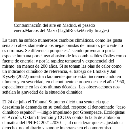
Contaminación del aire en Madrid, el pasado
enero.
Marcos del Mazo (LightRocket/Getty Images)
La tierra ha sufrido numerosos cambios climáticos, como les gusta
señalar cabezudamente a los negacionistas del mismo, pero este no
es otro más. Se diferencia porque está siendo provocado por la
especie humana por el uso abusivo de los combustibles fósiles como
fuente de energía; y por la rapidez temporal y exponencial del
mismo, en menos de 200 años. Si se toman las olas de calor como
un indicador climático de referencia, el trabajo de Lhotka y Jan
Kysely (2022) muestra claramente que se están incrementando en
número y en severidad, en el continente europeo desde el año 1950,
especialmente en las dos últimas décadas. Las observaciones nos
señalan la gravedad de la situación climática.
El 24 de julio el Tribunal Supremo dictó una sentencia que
desestima la demanda en su totalidad, respecto al denominado “caso
climático español” —litigio impulsado por Greenpeace, Ecologistas
en Acción, Oxfam Intermón y CODA contra la falta de ambición
climática del PNIEC 2021-2030—, al considerar que es ajustado a
derecho, no arbitrario y supone integrarse en el compromiso