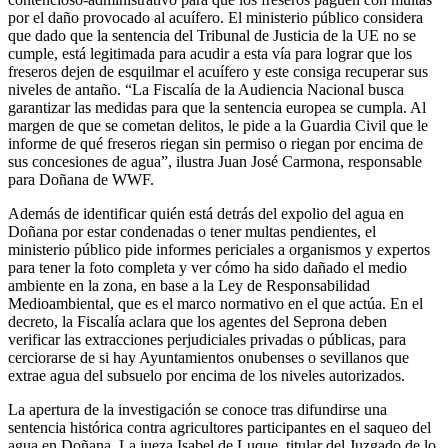
por el daño provocado al acuífero. El ministerio público considera
que dado que la sentencia del Tribunal de Justicia de la UE no se
cumple, está legitimada para acudir a esta vía para lograr que los
freseros dejen de esquilmar el acuífero y este consiga recuperar sus
niveles de antaño. “La Fiscalía de la Audiencia Nacional busca
garantizar las medidas para que la sentencia europea se cumpla. Al
margen de que se cometan delitos, le pide a la Guardia Civil que le
informe de qué freseros riegan sin permiso o riegan por encima de
sus concesiones de agua”, ilustra Juan José Carmona, responsable
para Doñana de WWF.
Además de identificar quién está detrás del expolio del agua en
Doñana por estar condenadas o tener multas pendientes, el
ministerio público pide informes periciales a organismos y expertos
para tener la foto completa y ver cómo ha sido dañado el medio
ambiente en la zona, en base a la Ley de Responsabilidad
Medioambiental, que es el marco normativo en el que actúa. En el
decreto, la Fiscalía aclara que los agentes del Seprona deben
verificar las extracciones perjudiciales privadas o públicas, para
cerciorarse de si hay Ayuntamientos onubenses o sevillanos que
extrae agua del subsuelo por encima de los niveles autorizados.
La apertura de la investigación se conoce tras difundirse una
sentencia histórica contra agricultores participantes en el saqueo del
agua en Doñana. La jueza Isabel de Luque, titular del Juzgado de lo