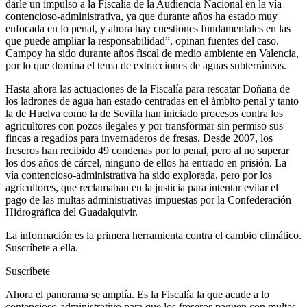
darle un impulso a la Fiscalía de la Audiencia Nacional en la vía
contencioso-administrativa, ya que durante años ha estado muy
enfocada en lo penal, y ahora hay cuestiones fundamentales en las
que puede ampliar la responsabilidad”, opinan fuentes del caso.
Campoy ha sido durante años fiscal de medio ambiente en Valencia,
por lo que domina el tema de extracciones de aguas subterráneas.
Hasta ahora las actuaciones de la Fiscalía para rescatar Doñana de
los ladrones de agua han estado centradas en el ámbito penal y tanto
la de Huelva como la de Sevilla han iniciado procesos contra los
agricultores con pozos ilegales y por transformar sin permiso sus
fincas a regadíos para invernaderos de fresas. Desde 2007, los
freseros han recibido 49 condenas por lo penal, pero al no superar
los dos años de cárcel, ninguno de ellos ha entrado en prisión. La
vía contencioso-administrativa ha sido explorada, pero por los
agricultores, que reclamaban en la justicia para intentar evitar el
pago de las multas administrativas impuestas por la Confederación
Hidrográfica del Guadalquivir.
La información es la primera herramienta contra el cambio climático.
Suscríbete a ella.
Suscríbete
Ahora el panorama se amplía. Es la Fiscalía la que acude a lo
contencioso-administrativo para que los freseros paguen con multas