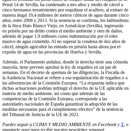
Penal 14 de Sevilla, ha condenado a tres años y medio de cárcel a
cinco hermanos terratenientes por esquilmar el acuífero, al extraer de
manera ilegal 19,4 millones de metros cúbicos de agua durante cinco
años, entre 2008 y 2013. Si la sentencia se confirma, los latifundistas
de la finca Hato Blanco Viejo, en Aznalcázar (Sevilla), ingresarán
en prisión por un delito contra el medio ambiente y otro de daños,
además de pagar 1,9 millones como indemnización por el robo
masivo de agua cometido. Al no superar la condena de dos años de
cárcel, ningún agricultor ha entrado en prisión hasta ahora por el
expolio de agua en las provincias de Huelva y Sevilla.
Además, el Parlamento andaluz, donde la derecha tiene una cómoda
mayoría, tiene previsto aprobar la ley de regadíos en un par de
semanas. En el decreto de apertura de las diligencias, la Fiscalía de
la Audiencia Nacional se refiere a esa regularización de regadíos y a
las advertencias de la Comisión Europea. “La respuesta indica que
dichas actuaciones podrían infringir el derecho de la UE aplicable en
materia de medio ambiente, así como que además de las
competencias de la Comisión Europea, corresponde a las
autoridades nacionales de España garantizar la adopción de las
medidas necesarias para el cumplimiento efectivo” de la sentencia
del Tribunal de Justicia de la UE de 2021.
Puedes seguir a CLIMA Y MEDIO AMBIENTE en
Facebook
y
X
, o
apuntarte aquí para recibir
nuestra newsletter semanal