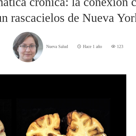
ática crónica: la conexión 
un rascacielos de Nueva Yor
Nueva Salud
Hace 1 año
123