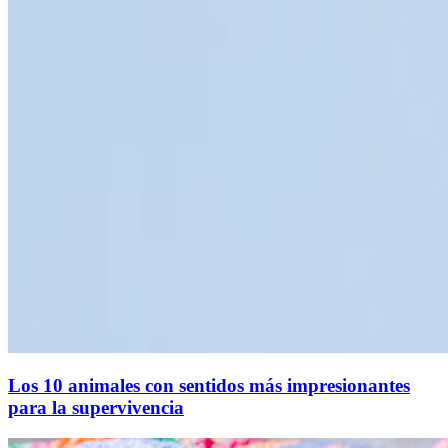
Los 10 animales con sentidos más impresionantes
para la supervivencia