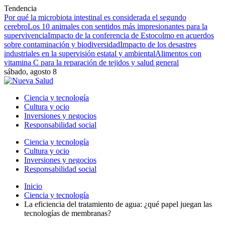
Tendencia
Por qué la microbiota intestinal es considerada el segundo
cerebro
Los 10 animales con sentidos más impresionantes para la
supervivencia
Impacto de la conferencia de Estocolmo en acuerdos
sobre contaminación y biodiversidad
Impacto de los desastres
industriales en la supervisión estatal y ambiental
Alimentos con
vitamina C para la reparación de tejidos y salud general
sábado, agosto 8
Ciencia y tecnología
Cultura y ocio
Inversiones y negocios
Responsabilidad social
Ciencia y tecnología
Cultura y ocio
Inversiones y negocios
Responsabilidad social
Inicio
Ciencia y tecnología
La eficiencia del tratamiento de agua: ¿qué papel juegan las
tecnologías de membranas?