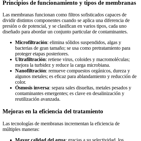
Principios de funcionamiento y tipos de membranas
Las membranas funcionan como filtros sofisticados capaces de
dividir distintos componentes cuando se aplica una diferencia de
presión o de potencial, y se clasifican en varios tipos, cada uno
diseñado para abordar un conjunto particular de contaminantes.
Microfiltración
: elimina sólidos suspendidos, algas y
bacterias de gran tamaño; se usa como pretratamiento para
proteger etapas posteriores.
Ultrafiltración
: retiene virus, coloides y macromoléculas;
mejora la turbidez y reduce la carga microbiana.
Nanofiltración
: remueve compuestos orgánicos, dureza y
algunos metales; es eficaz para ablandamiento y reducción de
color.
Ósmosis inversa
: separa sales disueltas, metales pesados y
contaminantes emergentes; es clave en desalinización y
reutilización avanzada.
Mejoras en la eficiencia del tratamiento
Las tecnologías de membranas incrementan la eficiencia de
múltiples maneras:
Mayor calidad del agua
: gracias a su selectividad, los