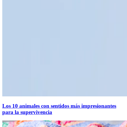
Los 10 animales con sentidos más impresionantes
para la supervivencia