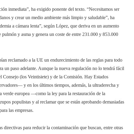
ión inmediata”, ha exigido ponente del texto. “Necesitamos ser
adanos y crear un medio ambiente más limpio y saludable”, ha
ndemia a cámara lenta”, según López, que deriva en un aumento
de pulmón y asma y genera un coste de entre 231.000 y 853.000
bían reclamado a la UE un endurecimiento de las reglas para todo
a un paso adelante. Aunque la nueva regulación no lo tendrá fácil
el Consejo (los Veintisiete) y de la Comisión. Hay Estados
vadores— y en los últimos tiempos, además, la ultraderecha y
nda verde europea —como la ley para la restauración de la
 grupos populistas y al reclamar que se están aprobando demasiadas
para las empresas.
 directivas para reducir la contaminación que buscan, entre otras