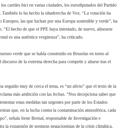
 los carriles bici en varias ciudades, los eurodiputados del Partido
. También lo ha hecho la ultaderecha de Vox. “La votación ha
nto Europeo, las que luchan por una Europa sostenible y verde”, ha
 “El hecho de que el PPE haya intentado, de nuevo, alinearse
ntal es una auténtica vergüenza”, ha criticado.
nsenso verde que se había construido en Bruselas en torno al
discurso de la extrema derecha para competir y aliarse tras el
a seguido muy de cerca el tema, es “un alivio” que el texto de la
reclama más ambición con las fechas. “Nos decepciona saber que
lementar estas medidas tan urgentes por parte de los Estados
tran que, en la lucha contra la contaminación atmosférica, cada
po”, señala Irene Bernal, responsable de Investigación e
ra la expansión de posturas negacionistas de la crisis climática.