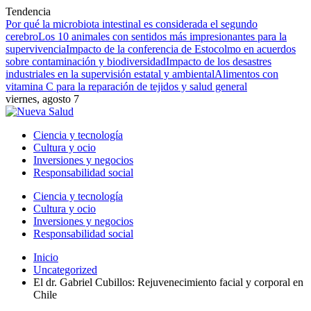
Tendencia
Por qué la microbiota intestinal es considerada el segundo
cerebro
Los 10 animales con sentidos más impresionantes para la
supervivencia
Impacto de la conferencia de Estocolmo en acuerdos
sobre contaminación y biodiversidad
Impacto de los desastres
industriales en la supervisión estatal y ambiental
Alimentos con
vitamina C para la reparación de tejidos y salud general
viernes, agosto 7
Ciencia y tecnología
Cultura y ocio
Inversiones y negocios
Responsabilidad social
Ciencia y tecnología
Cultura y ocio
Inversiones y negocios
Responsabilidad social
Inicio
Uncategorized
El dr. Gabriel Cubillos: Rejuvenecimiento facial y corporal en
Chile