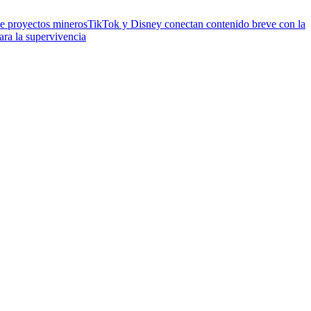
de proyectos mineros
TikTok y Disney conectan contenido breve con la
ara la supervivencia