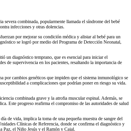
ncia severa combinada, popularmente llamada el síndrome del bebé
ontra infecciones y otras dolencias.
esfuerzan por mejorar su condición médica y alistar al bebé para un
iagnóstico se logró por medio del Programa de Detección Neonatal,
ió un diagnóstico temprano, que es esencial para iniciar el
des de supervivencia en los pacientes, resaltando la importancia de
na por cambios genéticos que impiden que el sistema inmunológico se
susceptibilidad a complicaciones que podrían poner en riesgo su vida.
iencia combinada grave y la atrofia muscular espinal. Además, se
ica. Este progreso reafirma el compromiso de las autoridades de salud
 día de vida, implica la toma de una pequeña muestra de sangre del
1 Unidades Clínicas de Referencia, donde se confirma el diagnóstico y
La Paz, el Niño Jesús y el Ramón y Cajal.