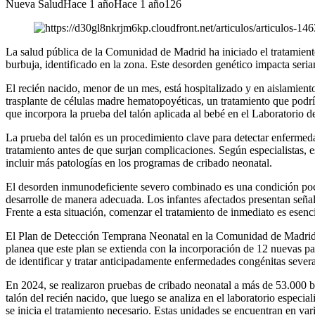
Nueva Salud
Hace 1 año
Hace 1 año
126
La salud pública de la Comunidad de Madrid ha iniciado el tratamien
burbuja, identificado en la zona. Este desorden genético impacta seria
El recién nacido, menor de un mes, está hospitalizado y en aislamiento 
trasplante de células madre hematopoyéticas, un tratamiento que podr
que incorpora la prueba del talón aplicada al bebé en el Laboratorio
La prueba del talón es un procedimiento clave para detectar enfermedad
tratamiento antes de que surjan complicaciones. Según especialistas, e
incluir más patologías en los programas de cribado neonatal.
El desorden inmunodeficiente severo combinado es una condición poco
desarrolle de manera adecuada. Los infantes afectados presentan señale
Frente a esta situación, comenzar el tratamiento de inmediato es esenc
El Plan de Detección Temprana Neonatal en la Comunidad de Madrid a
planea que este plan se extienda con la incorporación de 12 nuevas p
de identificar y tratar anticipadamente enfermedades congénitas severa
En 2024, se realizaron pruebas de cribado neonatal a más de 53.000 be
talón del recién nacido, que luego se analiza en el laboratorio especi
se inicia el tratamiento necesario. Estas unidades se encuentran en v