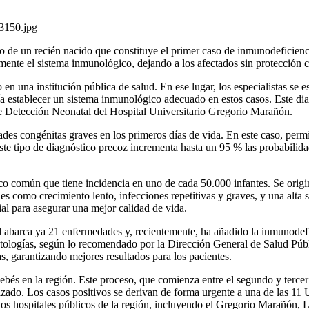
to de un recién nacido que constituye el primer caso de inmunodeficie
mente el sistema inmunológico, dejando a los afectados sin protección c
en una institución pública de salud. En ese lugar, los especialistas se 
ía establecer un sistema inmunológico adecuado en estos casos. Este d
 de Detección Neonatal del Hospital Universitario Gregorio Marañón.
es congénitas graves en los primeros días de vida. En este caso, permit
ste tipo de diagnóstico precoz incrementa hasta un 95 % las probabilida
 común que tiene incidencia en uno de cada 50.000 infantes. Se origi
s como crecimiento lento, infecciones repetitivas y graves, y una alta 
ial para asegurar una mejor calidad de vida.
barca ya 21 enfermedades y, recientemente, ha añadido la inmunodefic
atologías, según lo recomendado por la Dirección General de Salud Públ
s, garantizando mejores resultados para los pacientes.
bés en la región. Este proceso, que comienza entre el segundo y tercer
alizado. Los casos positivos se derivan de forma urgente a una de las 1
arios hospitales públicos de la región, incluyendo el Gregorio Marañón, 