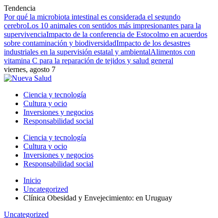
Tendencia
Por qué la microbiota intestinal es considerada el segundo
cerebro
Los 10 animales con sentidos más impresionantes para la
supervivencia
Impacto de la conferencia de Estocolmo en acuerdos
sobre contaminación y biodiversidad
Impacto de los desastres
industriales en la supervisión estatal y ambiental
Alimentos con
vitamina C para la reparación de tejidos y salud general
viernes, agosto 7
Ciencia y tecnología
Cultura y ocio
Inversiones y negocios
Responsabilidad social
Ciencia y tecnología
Cultura y ocio
Inversiones y negocios
Responsabilidad social
Inicio
Uncategorized
Clínica Obesidad y Envejecimiento: en Uruguay
Uncategorized