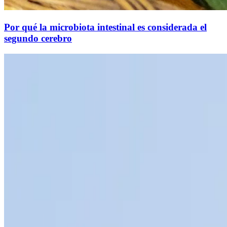
Por qué la microbiota intestinal es considerada el
segundo cerebro