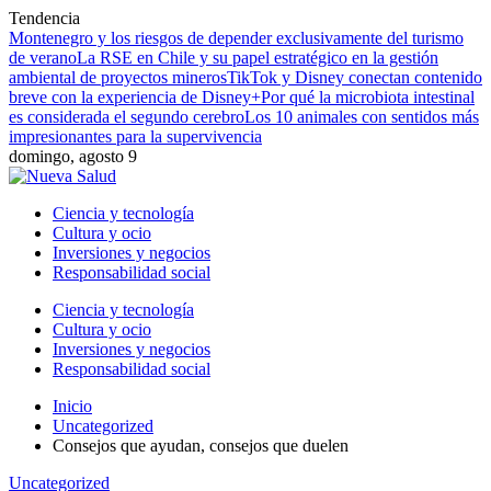
Tendencia
Montenegro y los riesgos de depender exclusivamente del turismo
de verano
La RSE en Chile y su papel estratégico en la gestión
ambiental de proyectos mineros
TikTok y Disney conectan contenido
breve con la experiencia de Disney+
Por qué la microbiota intestinal
es considerada el segundo cerebro
Los 10 animales con sentidos más
impresionantes para la supervivencia
domingo, agosto 9
Ciencia y tecnología
Cultura y ocio
Inversiones y negocios
Responsabilidad social
Ciencia y tecnología
Cultura y ocio
Inversiones y negocios
Responsabilidad social
Inicio
Uncategorized
Consejos que ayudan, consejos que duelen
Uncategorized