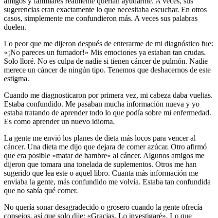
amigos y familiares realmente querían ayudarme. A veces, sus
sugerencias eran exactamente lo que necesitaba escuchar. En otros
casos, simplemente me confundieron más. A veces sus palabras
duelen.
Lo peor que me dijeron después de enterarme de mi diagnóstico fue:
«¡No pareces un fumador!» Mis emociones ya estaban tan crudas.
Solo lloré. No es culpa de nadie si tienen cáncer de pulmón. Nadie
merece un cáncer de ningún tipo. Tenemos que deshacernos de este
estigma.
Cuando me diagnosticaron por primera vez, mi cabeza daba vueltas.
Estaba confundido. Me pasaban mucha información nueva y yo
estaba tratando de aprender todo lo que podía sobre mi enfermedad.
Es como aprender un nuevo idioma.
La gente me envió los planes de dieta más locos para vencer al
cáncer. Una dieta me dijo que dejara de comer azúcar. Otro afirmó
que era posible «matar de hambre» al cáncer. Algunos amigos me
dijeron que tomara una tonelada de suplementos. Otros me han
sugerido que lea este o aquel libro. Cuanta más información me
enviaba la gente, más confundido me volvía. Estaba tan confundida
que no sabía qué comer.
No quería sonar desagradecido o grosero cuando la gente ofrecía
consejos, así que solo dije: «Gracias. Lo investigaré». Lo que