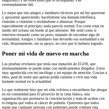
diagnóstico y las emociones que lo acompañan. Fue
extremadamente útil.
Lo mejor que mis amigos y familiares hicieron por mí fue quererme
y apoyarme apareciendo, haciéndome una llamada telefónica,
viniendo a visitarme o invitándome a almorzar. Porque
especialmente al principio, nada parecía normal. Era como estar en
medio del océano sin borde al que aferrarse. Me sentí como si
estuviera remando como un perro, tratando de encontrar algo de
normalidad. Amigos y familiares han devuelto esa normalidad a mi
vida. Honestamente, sin su apoyo, no creo que lo hubiera logrado.
Poner mi vida de nuevo en marcha
Las pruebas revelaron que tenía una mutación de EGFR, que
afortunadamente se puede tratar con medicamentos dirigidos. Estoy
muy agradecida con mi oncólogo y mi equipo de atención. Gracias a
ellos, pasé de sentir que apenas podía caminar a vivir una vida
bastante normal en la actualidad.
Lo que realmente hizo que mi vida volviera a encarrilarse fue abogar
en mi comunidad para
El proyecto de la cinta blanca
, una
organización que promueve la concienciación y trata de acabar con
el estigma que rodea al cáncer de pulmón. Queremos que todos
sepan que cualquier persona con pulmones puede contraer esta